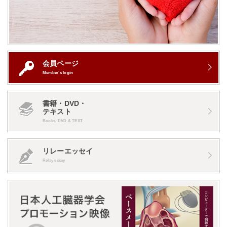
会員ページ
Member’s login
書籍・DVD・
テキスト
Books, DVD & TEXT
リレーエッセイ
Relay essay