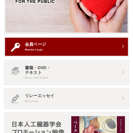
会員ページ
Member’s login
書籍・DVD・
テキスト
Books, DVD & TEXT
リレーエッセイ
Relay essay