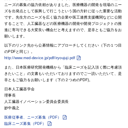
ニーズの募集の協力依頼がありました。医療機器の開発を現場のニー
ズを出発点として振興して行こうという国の方針に従った重要な活動
です。先生方のニーズを広く協力企業や医工連携支援機関などに公開
することで、人工臓器などの医療機器の開発や開発プロジェクトの推
進に寄与できる大変良い機会だと考えますので、是非ともご協力をお
願いします。
以下のリンク先から公募情報にアプローチしてください（下の１つ目
のPDFと同じ）。
http://www.med-device.jp/pdf/iryoujuji.pdf
また、日本医療研究開発機構から「臨床ニーズを記入頂く際に考慮頂
きたいこと」の文書もいただいておりますのでご一読いただいて、是
非ともご協力をお願いします（下の２つめのPDF)。
日本人工臓器学会
理事長
人工臓器イノベーション委員会委員長
妙中義之
医療従事者、ニーズ募集（PDF）
臨床ニーズ募集（PDF）