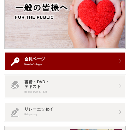
会員ページ
Member’s login
書籍・DVD・
テキスト
Books, DVD & TEXT
リレーエッセイ
Relay essay