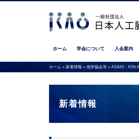
ホーム
学会について
入会案内
ホーム
»
新着情報
»
他学協会等
»
ASAIO：67th
新着情報