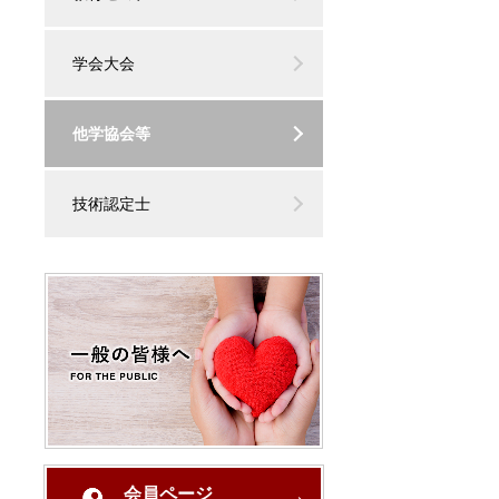
学会大会
他学協会等
技術認定士
会員ページ