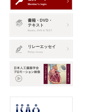
Member’s login
書籍・DVD・
テキスト
Books, DVD & TEXT
リレーエッセイ
Relay essay