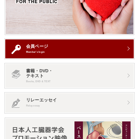
会員ページ
Member’s login
書籍・DVD・
テキスト
Books, DVD & TEXT
リレーエッセイ
Relay essay