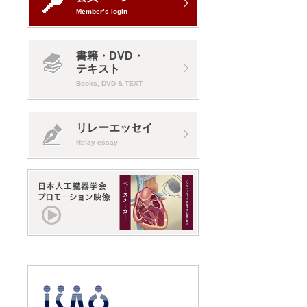
Member’s login
書籍・DVD・
テキスト
Books, DVD & TEXT
リレーエッセイ
Relay essay