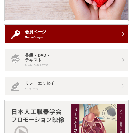
会員ページ
Member’s login
書籍・DVD・
テキスト
Books, DVD & TEXT
リレーエッセイ
Relay essay