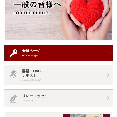
会員ページ
Member’s login
書籍・DVD・
テキスト
Books, DVD & TEXT
リレーエッセイ
Relay essay