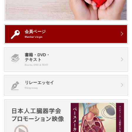
会員ページ
Member’s login
書籍・DVD・
テキスト
Books, DVD & TEXT
リレーエッセイ
Relay essay