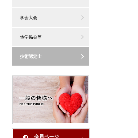
学会大会
他学協会等
技術認定士
会員ページ