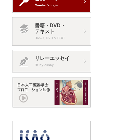
Member’s login
書籍・DVD・
テキスト
Books, DVD & TEXT
リレーエッセイ
Relay essay