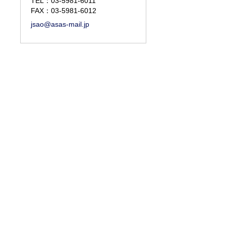
TEL：
03-5981-6011
FAX：03-5981-6012
jsao@asas-mail.jp