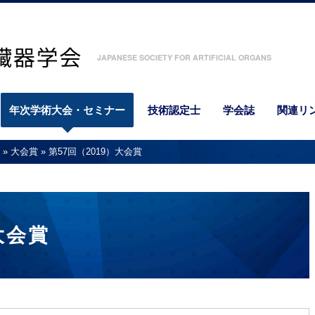
JAPANESE SOCIETY FOR ARTIFICIAL ORGANS
年次学術大会・セミナー
技術認定士
学会誌
関連リ
»
大会賞
»
第57回（2019）大会賞
大会賞