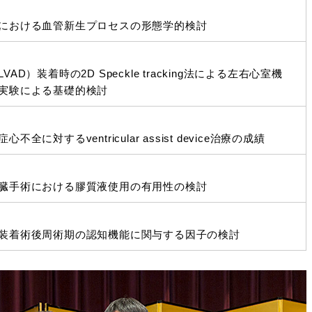
における血管新生プロセスの形態学的検討
D）装着時の2D Speckle tracking法による左右心室機
実験による基礎的検討
全に対するventricular assist device治療の成績
臓手術における膠質液使用の有用性の検討
装着術後周術期の認知機能に関与する因子の検討