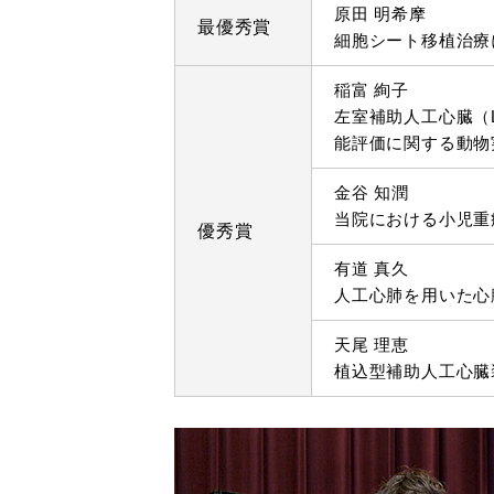
原田 明希摩
最優秀賞
細胞シート移植治療
稲富 絢子
左室補助人工心臓（LVA
能評価に関する動物
金谷 知潤
当院における小児重症心不
優秀賞
有道 真久
人工心肺を用いた心
天尾 理恵
植込型補助人工心臓