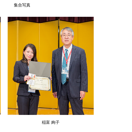
集合写真
稲富 絢子