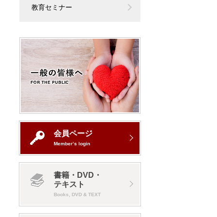
教育セミナー
会員ページ
Member’s login
書籍・DVD・
テキスト
Books, DVD & TEXT